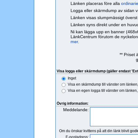
Länken placeras före alla
ordinarie
Logga eller skärmdump av sidan vis
Länken visas slumpmässigt överst p
Länken syns direkt under en huvu
Ni kan lägga upp en banner (468x6
LänkCentrum förutom de nyckelord s
mer
.
** Priset
g
Visa logga eller skärmdump (gäller endast 'Extr
Inget
Visa en skärmdump till vänster om länken
Visa en egen logga till vänster om länken
Övrig information:
Meddelande:
Om du önskar kvittens på att din länk blivit godk
E-postadress: