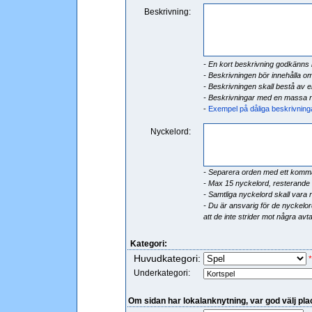
Beskrivning:
- En kort beskrivning godkänns i
- Beskrivningen bör innehålla o
- Beskrivningen skall bestå av e
- Beskrivningar med en massa n
-
Exempel på dåliga beskrivning
Nyckelord:
- Separera orden med ett komm
- Max 15 nyckelord, resterande
- Samtliga nyckelord skall vara r
- Du är ansvarig för de nyckelord
att de inte strider mot några avta
Kategori:
Huvudkategori:
*
Underkategori:
Om sidan har lokalanknytning, var god välj pla