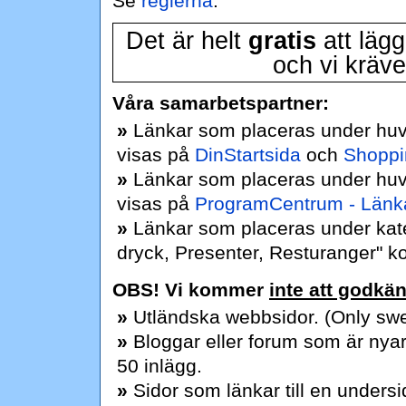
Se
reglerna
.
Det är helt
gratis
att lägg
och vi kräve
Våra samarbetspartner:
»
Länkar som placeras under huv
visas på
DinStartsida
och
Shoppi
»
Länkar som placeras under huv
visas på
ProgramCentrum - Länka
»
Länkar som placeras under kat
dryck, Presenter, Resturanger" 
OBS! Vi kommer
inte att godkä
»
Utländska webbsidor. (Only sw
»
Bloggar eller forum som är nyar
50 inlägg.
»
Sidor som länkar till en undersi