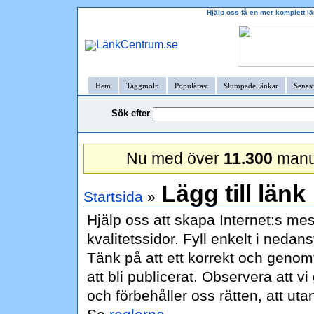
Hjälp oss få en mer komplett län
Hem
Taggmoln
Populärast
Slumpade länkar
Senast
Sök efter
Nu med över
11.300
manue
Lägg till länk
Startsida
»
Hjälp oss att skapa Internet:s m
kvalitetssidor. Fyll enkelt i nedan
Tänk på att ett korrekt och genomtä
att bli publicerat. Observera att v
och förbehåller oss rätten, att ut