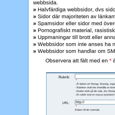
webbsida.
»
Halvfärdiga webbsidor, dvs sido
»
Sidor där majoriteten av länkarna
»
Spamsidor eller sidor med över
»
Pornografiskt material, rasistisk
»
Uppmaningar till brott eller ann
»
Webbsidor som inte anses ha n
»
Webbsidor som handlar om SM
Observera att fält med en
*
ä
Rubrik:
*
- Är länken ett företag, förening, org
- Rubriken skall inte innehålla en be
- Endast titeln på din sida, dvs före
- En rubrik med en massa nyckelord 
URL:
*
Endast till din startsida.