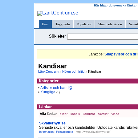
Här hittar du svenska länkar 
Hem
Taggmoln
Populärast
Slumpade länkar
Senast
Sök efter
Länktips:
Snapsvisor och dri
Kändisar
LänkCentrum
»
Nöjen och fritid
» Kändisar
Kategorier
•
Artister och band@
•
Kungliga
(1)
Länkar
Alla länkar
-
-
-
-
-
bilder
kändis
kändisar
skvaller
video
Skvallernytt.se
Senaste skvaller och kändisbilder! Uptodate kändis rubrike
Information
|
Felrapportera
- http://www.skvallernytt.se/