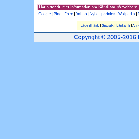
Här hittar du mer information om
Kändisar
på webben:
Google
|
Bing
|
Eniro
|
Yahoo
|
Nyhetsportalen
|
Wikipedia
|
Lägg till länk
|
Statistik
|
Länka hit
|
Ann
Copyright © 2005-2016 Inj