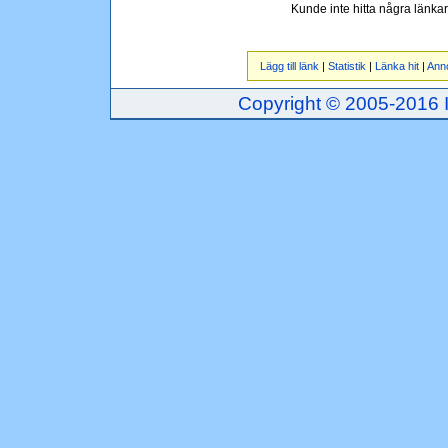
Kunde inte hitta några länka
Lägg till länk
|
Statistik
|
Länka hit
|
Ann
Copyright © 2005-2016 Inj