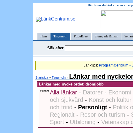
Här hittar du länkar som är ko
Hem
Taggmoln
Populärast
Slumpade länkar
Senast
Sök efter
Länktips:
ProgramCentrum
- 
Länkar med nyckelo
Startsida
»
Taggmoln
»
Länkar med nyckelordet: drömjobb
Filter:
Alla länkar
-
Datorer
-
Ekonomi 
och sjukvård
-
Konst och kultur
och fritid
-
Personligt
-
Politik 
Regionalt
-
Resor och turism
-
Sport
-
Utbildning
-
Vetenskap o