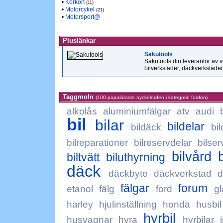
•
Körkort
(11)
•
Motorcykel
(21)
•
Motorsport@
Pluslänkar
Sakutools
Sakutools din leverantör av ve
bilverkstäder, däckverkstäde
Taggmoln
(100 populäraste nyckelorden i kategorin fordon)
alkolås
aluminiumfälgar
atv
audi
bil
bilar
bildelar
bildäck
bil
bilreparationer
bilreservdelar
bilser
bilvård
biltvätt
biluthyrning
däck
däckbyte
däckverkstad
d
fälgar
forum
etanol
fälg
ford
g
harley
hjulinställning
honda
husbil
hyrbil
husvagnar
hyra
hyrbilar