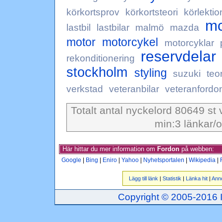
körkortsprov
körkortsteori
körlektio
m
lastbil
lastbilar
malmö
mazda
motor
motorcykel
motorcyklar
reservdelar
rekonditionering
stockholm
styling
suzuki
teo
verkstad
veteranbilar
veteranfordo
Totalt antal nyckelord 80649 st 
min:3 länkar/o
Här hittar du mer information om
Fordon
på webben:
Google
|
Bing
|
Eniro
|
Yahoo
|
Nyhetsportalen
|
Wikipedia
|
Lägg till länk
|
Statistik
|
Länka hit
|
Ann
Copyright © 2005-2016 Inj