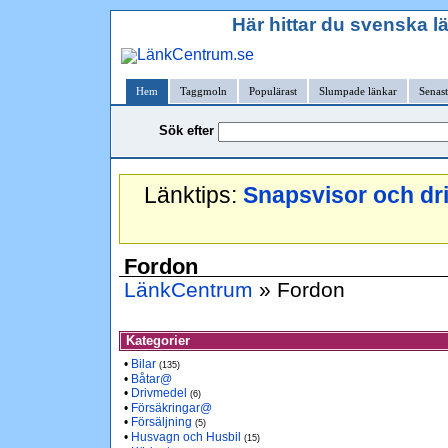
Här hittar du svenska l
Hem
Taggmoln
Populärast
Slumpade länkar
Senast
Sök efter
Länktips:
Snapsvisor och dr
Fordon
LänkCentrum
» Fordon
Kategorier
•
Bilar
(135)
•
Båtar@
•
Drivmedel
(6)
•
Försäkringar@
•
Försäljning
(5)
•
Husvagn och Husbil
(15)