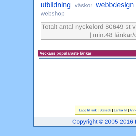
utbildning
webbdesign
väskor
webshop
Totalt antal nyckelord 80649 st 
| min:48 länkar/
Veckans populäraste länkar
Lägg till länk
|
Statistik
|
Länka hit
|
Ann
Copyright © 2005-2016 Inj