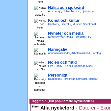
Hälsa och sjukvård
Arbetsmiljö
,
Hälsa
,
Medicin
,
Sjukdomar
Konst och kultur
Hantverk
,
Litteratur
,
Museer
,
Scenkonst
Nyheter och media
Nyhetsbyråer
,
Radio
,
Tidskrifter
,
TV
Näringsliv
Annonsmarknader
,
Arbetsmarknad
,
Företag
Nöjen och fritid
Film
,
Hobby
,
Husdjur
,
Kändisar
,
Musik
Personligt
Dagböcker
,
Personliga hemsidor
,
Bloggar
Taggmoln (100 populäraste nyckelorden)
Filter:
Alla nyckelord
-
Datorer
-
Ekon