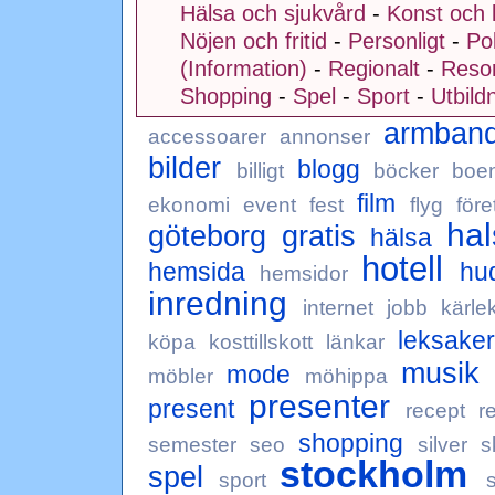
Hälsa och sjukvård
-
Konst och 
Nöjen och fritid
-
Personligt
-
Pol
(Information)
-
Regionalt
-
Resor
Shopping
-
Spel
-
Sport
-
Utbild
armban
accessoarer
annonser
bilder
blogg
billigt
böcker
boe
film
ekonomi
event
fest
flyg
före
ha
göteborg
gratis
hälsa
hotell
hemsida
hu
hemsidor
inredning
internet
jobb
kärle
leksaker
köpa
kosttillskott
länkar
musik
mode
möbler
möhippa
presenter
present
recept
r
shopping
semester
seo
silver
s
stockholm
spel
sport