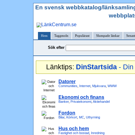
En svensk webbkatalog/länksamling/l
webbplat
Hem
Taggmoln
Populärast
Slumpade länkar
Senast
Sök efter
Länktips:
DinStartsida
- Din 
Datorer
Communities
,
Internet
,
Mjukvara
,
WWW
Ekonomi och finans
Banker
,
Privatekonomi
,
Aktiehandel
Fordon
Bilar
,
Körkort
,
MC
,
Uthyrning
Hus och hem
Fastighet och bostad
,
Inredning