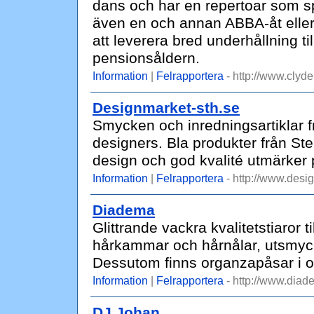
dans och har en repertoar som spä
även en och annan ABBA-åt eller
att leverera bred underhållning ti
pensionsåldern.
Information
|
Felrapportera
- http://www.clyd
Designmarket-sth.se
Smycken och inredningsartiklar
designers. Bla produkter från St
design och god kvalité utmärke
Information
|
Felrapportera
- http://www.desi
Diadema
Glittrande vackra kvalitetstiaror t
hårkammar och hårnålar, utsmyc
Dessutom finns organzapåsar i ol
Information
|
Felrapportera
- http://www.diad
DJ Johan