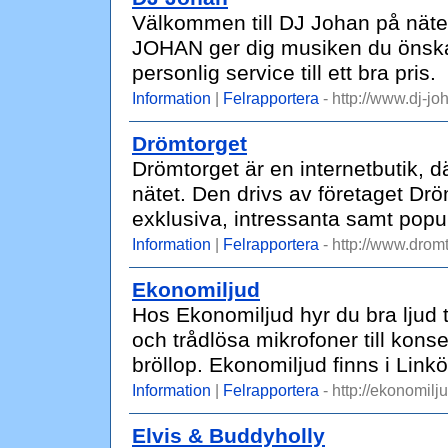
Välkommen till DJ Johan på näte
JOHAN ger dig musiken du önska
personlig service till ett bra pris.
Information
|
Felrapportera
- http://www.dj-jo
Drömtorget
Drömtorget är en internetbutik, 
nätet. Den drivs av företaget Dr
exklusiva, intressanta samt populä
Information
|
Felrapportera
- http://www.dromt
Ekonomiljud
Hos Ekonomiljud hyr du bra ljud ti
och trådlösa mikrofoner till konse
bröllop. Ekonomiljud finns i Link
Information
|
Felrapportera
- http://ekonomilj
Elvis & Buddyholly