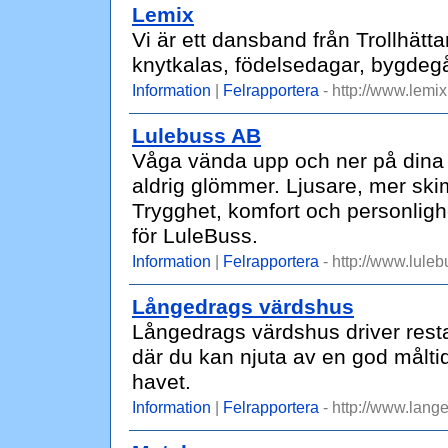
Lemix
Vi är ett dansband från Trollhättan
knytkalas, födelsedagar, bygdegå
Information
|
Felrapportera
- http://www.lemix
Lulebuss AB
Våga vända upp och ner på dina
aldrig glömmer. Ljusare, mer sk
Trygghet, komfort och personligh
för LuleBuss.
Information
|
Felrapportera
- http://www.luleb
Långedrags värdshus
Långedrags värdshus driver resta
där du kan njuta av en god måltid 
havet.
Information
|
Felrapportera
- http://www.lang