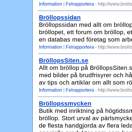
Information
|
Felrapportera
- http://www.broll
Bröllopssidan
Bröllopssidan med allt om bröllop
bröllopet, ett forum om bröllop, e
en databas med företag som arbe
Information
|
Felrapportera
- http://www.broll
BröllopsSiten.se
Allt om bröllop på BröllopsSiten.s
med bilder på brudfrisyrer och 
av tips och artiklar om allt som rö
Information
|
Felrapportera
- http://www.broll
Bröllopssmycken
Butik med inriktning på högtidss
bröllop. Stort urval av pärlsmy
de flesta handgjorda av flera led