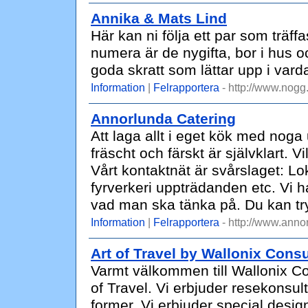
Annika & Mats Lind
Här kan ni följa ett par som träff
numera är de nygifta, bor i hus 
goda skratt som lättar upp i vard
Information
|
Felrapportera
- http://www.nog
Annorlunda Catering
Att laga allt i eget kök med noga
fräscht och färskt är självklart.
Vårt kontaktnät är svårslaget: Lok
fyrverkeri uppträdanden etc. Vi ha
vad man ska tänka på. Du kan try
Information
|
Felrapportera
- http://www.anno
Art of Travel by Wallonix Consu
Varmt välkommen till Wallonix Co
of Travel. Vi erbjuder resekonsult
former. Vi erbjuder special desi