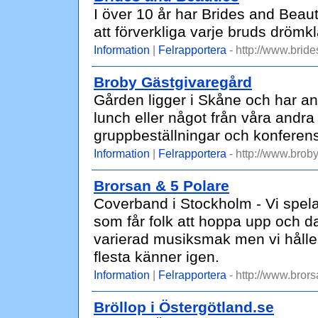
I över 10 år har Brides and Beauti
att förverkliga varje bruds drömk
Information
|
Felrapportera
- http://www.brid
Broby Gästgivaregård
Gården ligger i Skåne och har ano
lunch eller något från våra andr
gruppbeställningar och konferens
Information
|
Felrapportera
- http://www.broby
Brorsan & 5 Polare
Coverband i Stockholm - Vi spela
som får folk att hoppa upp och d
varierad musiksmak men vi hålle
flesta känner igen.
Information
|
Felrapportera
- http://www.bror
Bröllop i Östergötland.se