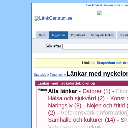
Här hittar du länkar som är ko
Hem
Taggmoln
Populärast
Slumpade länkar
Senast
Sök efter
Länktips:
Snapsvisor och dri
Länkar med nyckelor
Startsida
»
Taggmoln
»
Länkar med nyckelordet: bröllop
Filter:
Alla länkar
-
Datorer (1)
-
Ekon
Hälsa och sjukvård (2)
-
Konst o
Näringsliv (8)
-
Nöjen och fritid 
(2)
-
Referensverk (Information
Samhälle och kulturer (14)
-
Sh
Vetenskap och teknik