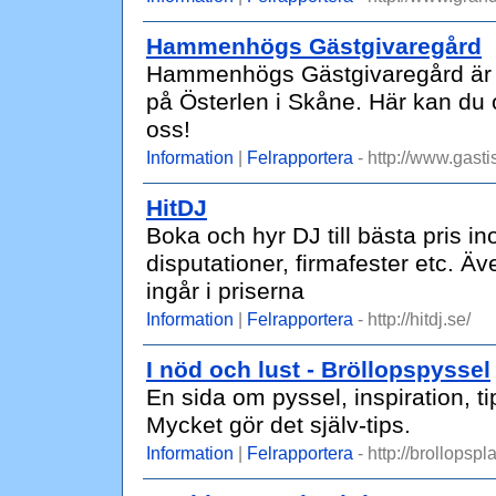
Hammenhögs Gästgivaregård
Hammenhögs Gästgivaregård är et
på Österlen i Skåne. Här kan du or
oss!
Information
|
Felrapportera
- http://www.gasti
HitDJ
Boka och hyr DJ till bästa pris 
disputationer, firmafester etc. Äv
ingår i priserna
Information
|
Felrapportera
- http://hitdj.se/
I nöd och lust - Bröllopspyssel
En sida om pyssel, inspiration, ti
Mycket gör det själv-tips.
Information
|
Felrapportera
- http://brollopsp