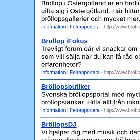
Bröllop i Östergötland är en bröl
gifta sig i Östergötland. Här hitta
bröllopsgallerier och mycket mer
Information
|
Felrapportera
- http://www.broll
Bröllop iFokus
Trevligt forum där vi snackar om
som vill sälja när du kan få råd 
erfarenheter?
Information
|
Felrapportera
- http://www.brollo
Bröllopsbutiker
Svenska bröllopsportal med mycke
bröllopstankar. Hitta allt från inköp
Information
|
Felrapportera
- http://www.broll
BröllopsDJ
Vi hjälper dig med musik och dans 