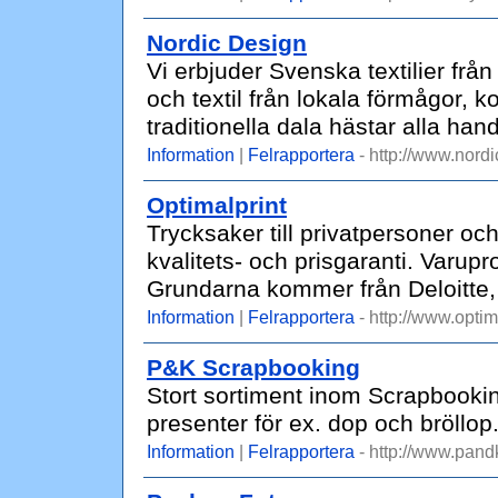
Nordic Design
Vi erbjuder Svenska textilier från
och textil från lokala förmågor, k
traditionella dala hästar alla han
Information
|
Felrapportera
- http://www.nordi
Optimalprint
Trycksaker till privatpersoner och
kvalitets- och prisgaranti. Varupr
Grundarna kommer från Deloitte,
Information
|
Felrapportera
- http://www.optim
P&K Scrapbooking
Stort sortiment inom Scrapbookin
presenter för ex. dop och bröllop
Information
|
Felrapportera
- http://www.pand