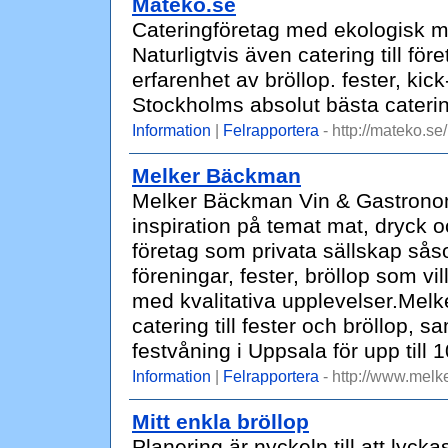
Mateko.se
Cateringföretag med ekologisk ma
Naturligtvis även catering till fö
erfarenhet av bröllop. fester, kick-
Stockholms absolut bästa caterin
Information
|
Felrapportera
- http://mateko.se/
Melker Bäckman
Melker Bäckman Vin & Gastronomi
inspiration på temat mat, dryck och
företag som privata sällskap så
föreningar, fester, bröllop som vill
med kvalitativa upplevelser.Me
catering till fester och bröllop, s
festvåning i Uppsala för upp till 
Information
|
Felrapportera
- http://www.mel
Mitt enkla bröllop
Planering är nyckeln till att lyckas