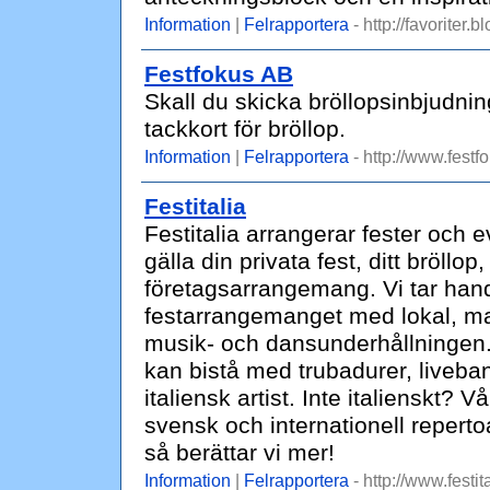
Information
|
Felrapportera
- http://favoriter.b
Festfokus AB
Skall du skicka bröllopsinbjudni
tackkort för bröllop.
Information
|
Felrapportera
- http://www.festf
Festitalia
Festitalia arrangerar fester och
gälla din privata fest, ditt bröllop
företagsarrangemang. Vi tar hand
festarrangemanget med lokal, ma
musik- och dansunderhållningen. 
kan bistå med trubadurer, liveba
italiensk artist. Inte italienskt?
svensk och internationell repertoa
så berättar vi mer!
Information
|
Felrapportera
- http://www.festita