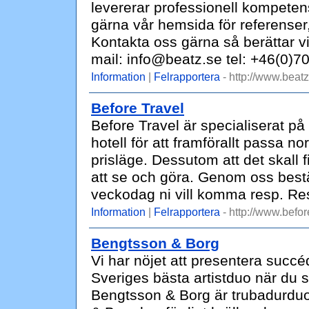
levererar professionell kompetens
gärna vår hemsida för referenser, 
Kontakta oss gärna så berättar v
mail: info@beatz.se tel: +46(0)7
Information
|
Felrapportera
- http://www.beatz
Before Travel
Before Travel är specialiserat på
hotell för att framförallt passa n
prisläge. Dessutom att det skall
att se och göra. Genom oss best
veckodag ni vill komma resp. R
Information
|
Felrapportera
- http://www.befor
Bengtsson & Borg
Vi har nöjet att presentera suc
Sveriges bästa artistduo när du 
Bengtsson & Borg är trubadurduo