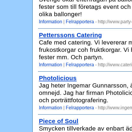
fester som till företags event oc
olika ballonger!
Information
|
Felrapportera
- http://www.party
Petterssons Catering
Cafe med catering. Vi levererar m
frukostkorgar coh fruktkorgar. Vi 
fester mm. Och partyn.
Information
|
Felrapportera
- http://www.cater
Photolicious
Jag heter Ingemar Gunnarsson, ä
omnejd. Jag har firman Photolicio
och porträttfotografering.
Information
|
Felrapportera
- http://www.inge
Piece of Soul
Smycken tillverkade av enbart äd