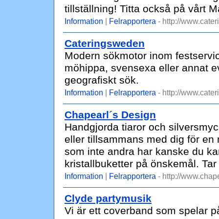
tillställning! Titta också på vårt 
Information
|
Felrapportera
- http://www.cater
Cateringsweden
Modern sökmotor inom festservice. H
möhippa, svensexa eller annat even
geografiskt sök.
Information
|
Felrapportera
- http://www.cate
Chapearl´s Design
Handgjorda tiaror och silversmyc
eller tillsammans med dig för en m
som inte andra har kanske du kan
kristallbuketter på önskemål. Ta
Information
|
Felrapportera
- http://www.chape
Clyde partymusik
Vi är ett coverband som spelar på 