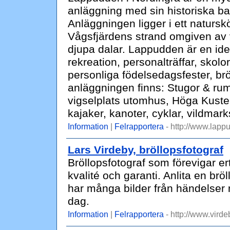
anläggning med sin historiska b
Anläggningen ligger i ett naturs
Vågsfjärdens strand omgiven av 
djupa dalar. Lappudden är en idealis
rekreation, personalträffar, skolo
personliga födelsedagsfester, brö
anläggningen finns: Stugor & rum,
vigselplats utomhus, Höga Kusten 
kajaker, kanoter, cyklar, vildmar
Information
|
Felrapportera
- http://www.lapp
Lars Virdeby, bröllopsfotograf
Bröllopsfotograf som förevigar e
kvalité och garanti. Anlita en bröl
har många bilder från händelser n
dag.
Information
|
Felrapportera
- http://www.virde