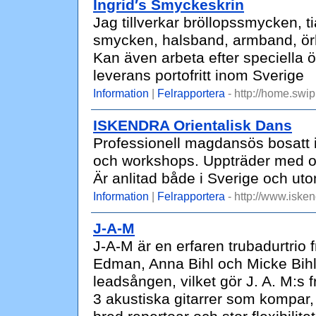
Ingrid′s Smyckeskrin
Jag tillverkar bröllopssmycken, 
smycken, halsband, armband, örhä
Kan även arbeta efter speciella 
leverans portofritt inom Sverige
Information
|
Felrapportera
- http://home.swi
ISKENDRA Orientalisk Dans
Professionell magdansös bosatt 
och workshops. Uppträder med och 
Är anlitad både i Sverige och ut
Information
|
Felrapportera
- http://www.isken
J-A-M
J-A-M är en erfaren trubadurtrio
Edman, Anna Bihl och Micke Bih
leadsången, vilket gör J. A. M:s
3 akustiska gitarrer som kompar, 