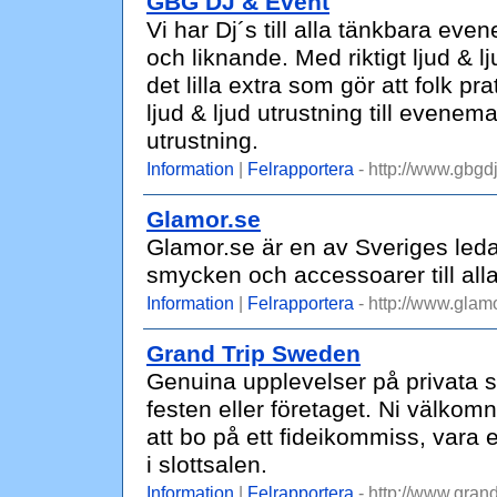
GBG DJ & Event
Vi har Dj´s till alla tänkbara eve
och liknande. Med riktigt ljud & 
det lilla extra som gör att folk 
ljud & ljud utrustning till evenem
utrustning.
Information
|
Felrapportera
- http://www.gbgd
Glamor.se
Glamor.se är en av Sveriges led
smycken och accessoarer till alla t
Information
|
Felrapportera
- http://www.glamo
Grand Trip Sweden
Genuina upplevelser på privata sl
festen eller företaget. Ni välkomn
att bo på ett fideikommiss, vara 
i slottsalen.
Information
|
Felrapportera
- http://www.gran