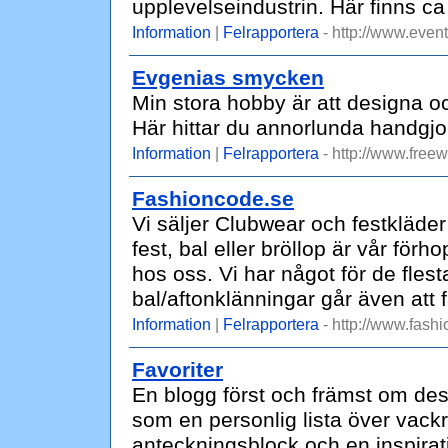
upplevelseindustrin. Här finns ca 
Information
|
Felrapportera
- http://www.event
Evgenias smycken
Min stora hobby är att designa oc
Här hittar du annorlunda handgjord
Information
|
Felrapportera
- http://www.fre
Fashioncode.se
Vi säljer Clubwear och festkläder 
fest, bal eller bröllop är vår förh
hos oss. Vi har något för de fles
bal/aftonklänningar går även at
Information
|
Felrapportera
- http://www.fash
Favoriter
En blogg först och främst om de
som en personlig lista över vackra
anteckningsblock och en inspiratio