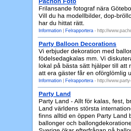
Pachon Foto
Frilansande fotograf nära Göteborg
Vill du ha modellbilder, dop-bröll
har du hittat rätt.
Information
|
Felrapportera
- http://www.pach
Party Balloon Decorations
Vi erbjuder dekoration med ballong
födelsedagkalas mm. Vi diskutera
lokal på bästa sätt hjälper till att
att era gäster får en oförglömlig 
Information
|
Felrapportera
- http://www.part
Party Land
Party Land - Allt för kalas, fest,
Land världens största internatione
finns alltid en öppen Party Land
ballonger och ballongdekoratione
Sverige ökar efterfrågan på ballon