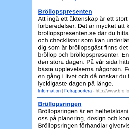
Bröllopspresenten
Att ingå ett äktenskap är ett sto
förberedelser. Det är mycket att 
brollopspresenten.se där du hittar 
och checklistor som kan underlätt
dig som är bröllopsgäst finns de
bröllop och bröllopspresenter. E
den stora dagen. På vår sida hitt
bästa upplevelserna någonsin. F
en gång i livet och då önskar du 
lyckligaste dagen på länge.
Information
|
Felrapportera
- http://www.broll
Bröllopsringen
Bröllopsringen är en helhetslösni
oss på planering, design och koo
Bröllopsringen förhandlar givetvi