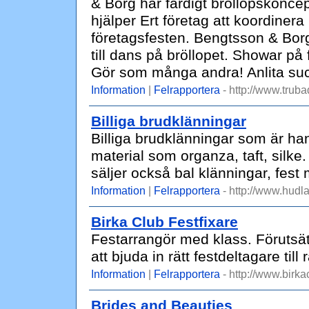
& Borg har färdigt bröllopskonce
hjälper Ert företag att koordinera 
företagsfesten. Bengtsson & Borg
till dans på bröllopet. Showar på 
Gör som många andra! Anlita s
Information
|
Felrapportera
- http://www.trub
Billiga brudklänningar
Billiga brudklänningar som är ha
material som organza, taft, silke.
säljer också bal klänningar, fest 
Information
|
Felrapportera
- http://www.hudla
Birka Club Festfixare
Festarrangör med klass. Förutsät
att bjuda in rätt festdeltagare till r
Information
|
Felrapportera
- http://www.birka
Brides and Beauties