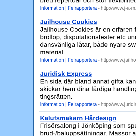
bred repertoar och stor flexibilitet
Information
|
Felrapportera
- http://www.j-a-m
Jailhouse Cookies
Jailhouse Cookies är en erfaren 
bröllop, disputationsfester etc u
dansvänliga låtar, både nyare sw
material.
Information
|
Felrapportera
- http://www.jail
Juridisk Express
En sida där bland annat gifta kan
skickar hem dina färdiga handling
tingsrätten.
Information
|
Felrapportera
- http://www.jurid
Kalufsmakarn Hårdesign
Frisörsalong i Jönköping som spe
brud-/baluppsättningar. Massor av 