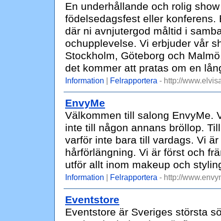
En underhållande och rolig show ti
födelsedagsfest eller konferens.
där ni avnjutergod måltid i sam
ochupplevelse. Vi erbjuder vår sh
Stockholm, Göteborg och Malmö.
det kommer att pratas om en lång
Information
|
Felrapportera
- http://www.elvi
EnvyMe
Välkommen till salong EnvyMe. Vi g
inte till någon annans bröllop. Till
varför inte bara till vardags. Vi 
hårförlängning. Vi är först och f
utför allt inom makeup och stylin
Information
|
Felrapportera
- http://www.envy
Eventstore
Eventstore är Sveriges största s