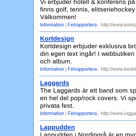
Vi erbjuder hotell & konferens p
finns golf, tennis, elitseriehocke
Välkommen!
Information
|
Felrapportera
- http://www.kors
Kortdesign
Kortdesign erbjuder exklusiva brö
din egen text ingår! I webbutike
och album.
Information
|
Felrapportera
- http://www.kortd
Laggards
The Laggards är ett band som s
en hel del pop/rock covers. Vi spe
privata fest.
Information
|
Felrapportera
- http://www.lagga
Lappudden
Lappudden i Nordingrå är en my