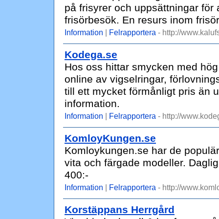
på frisyrer och uppsättningar för 
frisörbesök. En resurs inom fris
Information
|
Felrapportera
- http://www.kalu
Kodega.se
Hos oss hittar smycken med hög k
online av vigselringar, förlovnin
till ett mycket förmånligt pris än
information.
Information
|
Felrapportera
- http://www.kode
KomloyKungen.se
Komloykungen.se har de populära
vita och färgade modeller. Dagliga
400:-
Information
|
Felrapportera
- http://www.koml
Korstäppans Herrgård