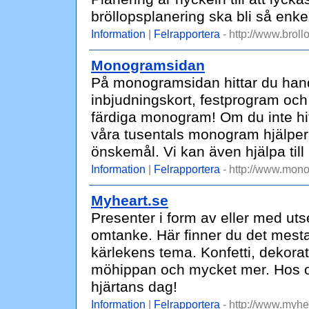
bröllopsplanering ska bli så enke
Information
|
Felrapportera
- http://www.broll
Monogramsidan
På monogramsidan hittar du hand
inbjudningskort, festprogram och
färdiga monogram! Om du inte hi
våra tusentals monogram hjälper 
önskemål. Vi kan även hjälpa till 
Information
|
Felrapportera
- http://www.mon
Myheart.se
Presenter i form av eller med utse
omtanke. Här finner du det mesta d
kärlekens tema. Konfetti, dekorati
möhippan och mycket mer. Hos oss
hjärtans dag!
Information
|
Felrapportera
- http://www.myhea