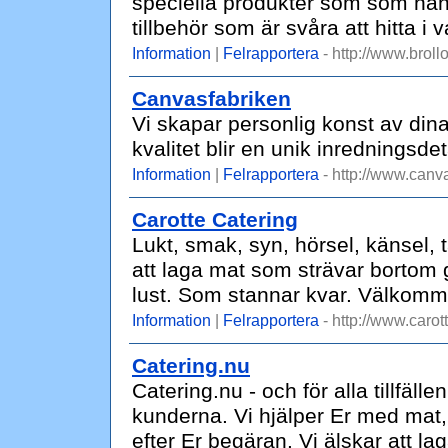
speciella produkter som som han
tillbehör som är svåra att hitta i v
Information
|
Felrapportera
- http://www.brol
Canvasfabriken
Vi skapar personlig konst av din
kvalitet blir en unik inredningsdet
Information
|
Felrapportera
- http://www.canv
Carotte Catering
Lukt, smak, syn, hörsel, känsel, 
att laga mat som strävar bortom 
lust. Som stannar kvar. Välkom
Information
|
Felrapportera
- http://www.carot
Catering.nu
Catering.nu - och för alla tillfäl
kunderna. Vi hjälper Er med mat, d
efter Er begäran. Vi älskar att la