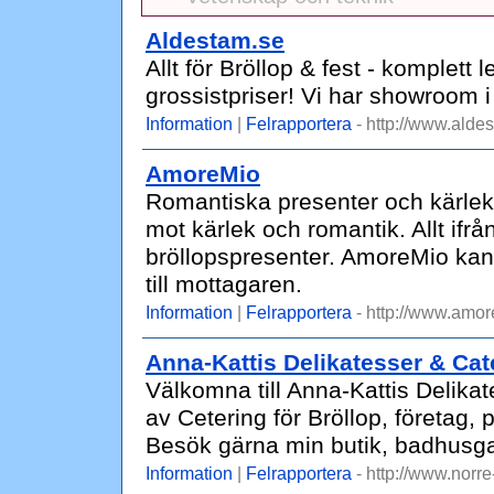
Aldestam.se
Allt för Bröllop & fest - komplett le
grossistpriser! Vi har showroom i
Information
|
Felrapportera
- http://www.alde
AmoreMio
Romantiska presenter och kärleks
mot kärlek och romantik. Allt ifrå
bröllopspresenter. AmoreMio kan 
till mottagaren.
Information
|
Felrapportera
- http://www.amor
Anna-Kattis Delikatesser & Cat
Välkomna till Anna-Kattis Delikat
av Cetering för Bröllop, företag, 
Besök gärna min butik, badhusg
Information
|
Felrapportera
- http://www.norre