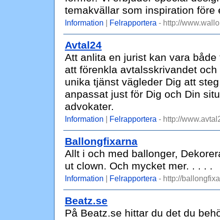
temakvällar som inspiration före e
Information
|
Felrapportera
- http://www.wall
Avtal24
Att anlita en jurist kan vara både
att förenkla avtalsskrivandet och 
unika tjänst vägleder Dig att steg
anpassat just för Dig och Din sit
advokater.
Information
|
Felrapportera
- http://www.avtal
Ballongfixarna
Allt i och med ballonger, Dekorer
ut clown. Och mycket mer. . . . .
Information
|
Felrapportera
- http://ballongfix
Beatz.se
På Beatz.se hittar du det du behöv