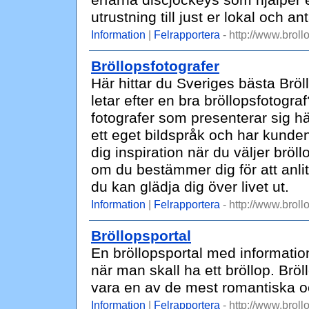
erfarna discjockeys som hjälper 
utrustning till just er lokal och an
Information
|
Felrapportera
- http://www.broll
Bröllopsfotografer
Här hittar du Sveriges bästa Bröl
letar efter en bra bröllopsfotogr
fotografer som presenterar sig 
ett eget bildspråk och har kunde
dig inspiration när du väljer bröl
om du bestämmer dig för att anlit
du kan glädja dig över livet ut.
Information
|
Felrapportera
- http://www.broll
Bröllopsportal
En bröllopsportal med informati
när man skall ha ett bröllop. Bröl
vara en av de mest romantiska oc
Information
|
Felrapportera
- http://www.broll