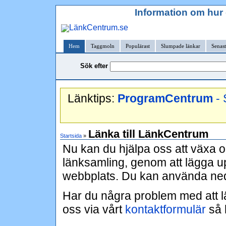
Information om hur 
Hem
Taggmoln
Populärast
Slumpade länkar
Senast
Sök efter
Länktips:
ProgramCentrum
- 
Länka till LänkCentrum
Startsida
»
Nu kan du hjälpa oss att växa o
länksamling, genom att lägga up
webbplats. Du kan använda neda
Har du några problem med att l
oss via vårt
kontaktformulär
så h