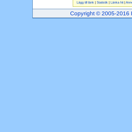
Lägg till länk
|
Statistik
|
Länka hit
|
Ann
Copyright © 2005-2016 Inj