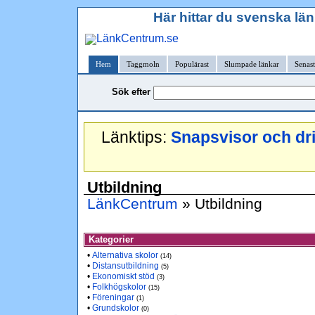
Här hittar du svenska län
Hem
Taggmoln
Populärast
Slumpade länkar
Senast
Sök efter
Länktips:
Snapsvisor och dr
Utbildning
LänkCentrum
» Utbildning
Kategorier
•
Alternativa skolor
(14)
•
Distansutbildning
(5)
•
Ekonomiskt stöd
(3)
•
Folkhögskolor
(15)
•
Föreningar
(1)
•
Grundskolor
(0)