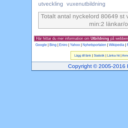
utveckling
vuxenutbildning
Totalt antal nyckelord 80649 st 
min:2 länkar/o
Här hittar du mer information om
Utbildning
på webben
Google
|
Bing
|
Eniro
|
Yahoo
|
Nyhetsportalen
|
Wikipedia
|
Lägg till länk
|
Statistik
|
Länka hit
|
Ann
Copyright © 2005-2016 Inj