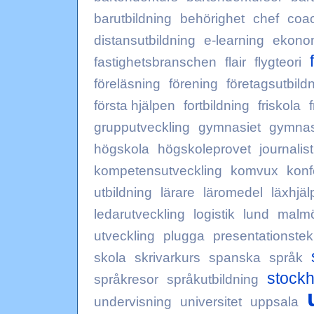
barutbildning
behörighet
chef
coa
distansutbildning
e-learning
ekono
fastighetsbranschen
flair
flygteori
föreläsning
förening
företagsutbild
första hjälpen
fortbildning
friskola
grupputveckling
gymnasiet
gymna
högskola
högskoleprovet
journalis
kompetensutveckling
komvux
konf
utbildning
lärare
läromedel
läxhjäl
ledarutveckling
logistik
lund
malm
utveckling
plugga
presentationstek
skola
skrivarkurs
spanska
språk
stock
språkresor
språkutbildning
undervisning
universitet
uppsala