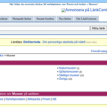
Här hittar du svenska länkar till webbplatser om 'Konst och kultur » Museer'
ulärast
Slumpade länkar
Senaste besökta
Nya länkar
Om LänkCentrum
Länktips:
DinStartsida
- Din personliga startsida på nätet!
(
mer info
)
Föreslå kateg
ltur
» Museer
•
Naturmuseer
(1)
•
Sjöfartsmuseer
(4)
•
Statliga museer
(13)
•
Övriga
(10)
mation om
Museer
på webben:
oo
|
Nyhetsportalen
|
Wikipedia
|
Frisim
|
NE