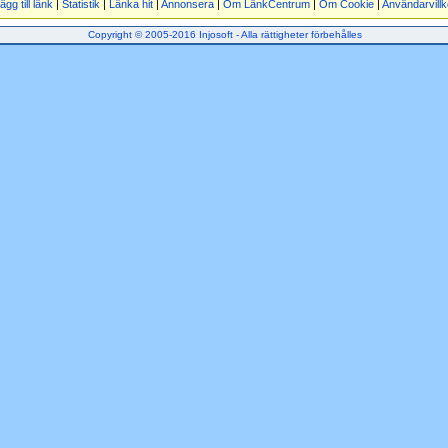
ägg till länk
|
Statistik
|
Länka hit
|
Annonsera
|
Om LänkCentrum
|
Om Cookie
|
Användarvillk
Copyright © 2005-2016 Injosoft - Alla rättigheter förbehålles