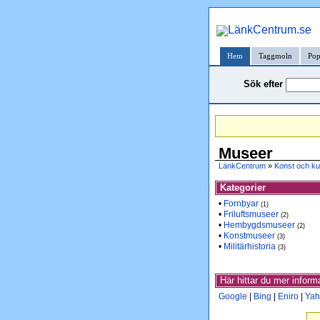
Hem
Taggmoln
Pop
Sök efter
Museer
LänkCentrum
»
Konst och ku
Kategorier
•
Fornbyar
(1)
•
Friluftsmuseer
(2)
•
Hembygdsmuseer
(2)
•
Konstmuseer
(3)
•
Militärhistoria
(3)
Här hittar du mer infor
Google
|
Bing
|
Eniro
|
Yah