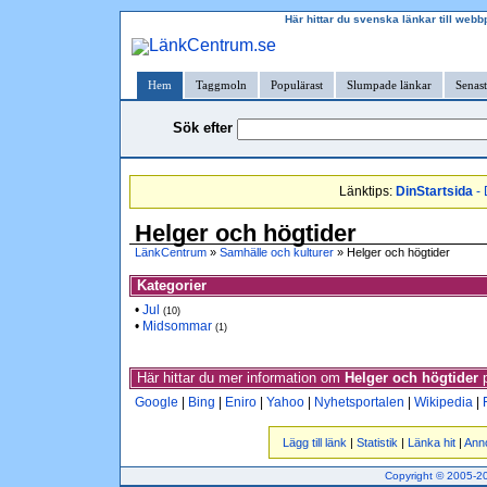
Här hittar du svenska länkar till webb
Hem
Taggmoln
Populärast
Slumpade länkar
Senast
Sök efter
Länktips:
DinStartsida
- 
Helger och högtider
LänkCentrum
»
Samhälle och kulturer
» Helger och högtider
Kategorier
•
Jul
(10)
•
Midsommar
(1)
Här hittar du mer information om
Helger och högtider
p
Google
|
Bing
|
Eniro
|
Yahoo
|
Nyhetsportalen
|
Wikipedia
|
Lägg till länk
|
Statistik
|
Länka hit
|
Ann
Copyright © 2005-201