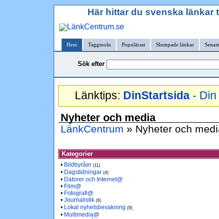
Här hittar du svenska länkar 
Hem
Taggmoln
Populärast
Slumpade länkar
Senast
Sök efter
Länktips:
DinStartsida
- Din 
Nyheter och media
LänkCentrum
» Nyheter och medi
Kategorier
•
Bildbyråer
(11)
•
Dagstidningar
(4)
•
Datorer och Internet@
•
Film@
•
Fotografi@
•
Journalistik
(6)
•
Lokal nyhetsbevakning
(9)
•
Multimedia@