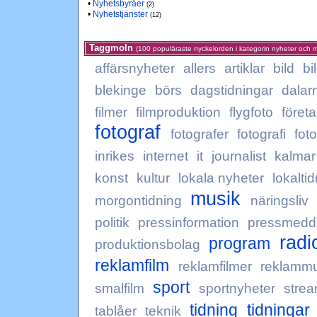
•
Nyhetsbyråer
(2)
•
Nyhetstjänster
(12)
Taggmoln
(100 populäraste nyckelorden i kategorin nyheter och 
affärsnyheter
allers
artiklar
bild
bi
blekinge
börs
dagstidningar
dalar
filmer
filmproduktion
flygfoto
föret
fotograf
fotografer
fotografi
fot
inrikes
internet
it
journalist
kalmar
konst
kultur
lokala nyheter
lokalti
musik
morgontidning
näringsliv
politik
pressinformation
pressmedd
radi
program
produktionsbolag
reklamfilm
reklamfilmer
reklammu
sport
smalfilm
sportnyheter
stre
tidning
tidningar
tablåer
teknik