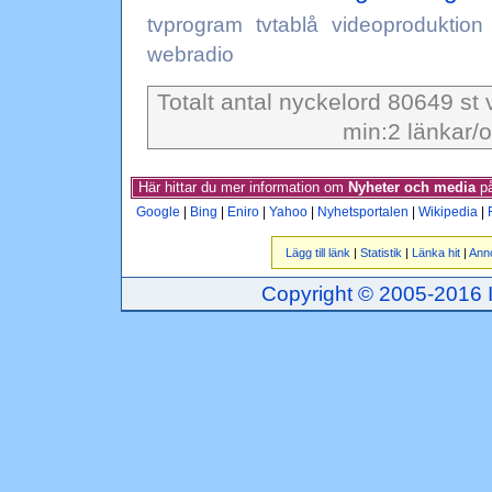
tvprogram
tvtablå
videoproduktion
webradio
Totalt antal nyckelord 80649 st 
min:2 länkar/o
Här hittar du mer information om
Nyheter och media
på
Google
|
Bing
|
Eniro
|
Yahoo
|
Nyhetsportalen
|
Wikipedia
|
Lägg till länk
|
Statistik
|
Länka hit
|
Ann
Copyright © 2005-2016 Inj