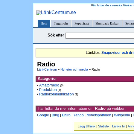
Här hittar du svenska länkar 
Hem
Taggmoln
Populärast
Slumpade länkar
Senast
Sök efter
Länktips:
Snapsvisor och dri
Radio
LänkCentrum
»
Nyheter och media
» Radio
Kategorier
•
Amatörradio
(0)
•
Produktion
(1)
•
Radiokommunikation
(1)
Här hittar du mer information om
Radio
på webben:
Google
|
Bing
|
Eniro
|
Yahoo
|
Nyhetsportalen
|
Wikipedia
|
Lägg till länk
|
Statistik
|
Länka hit
|
Ann