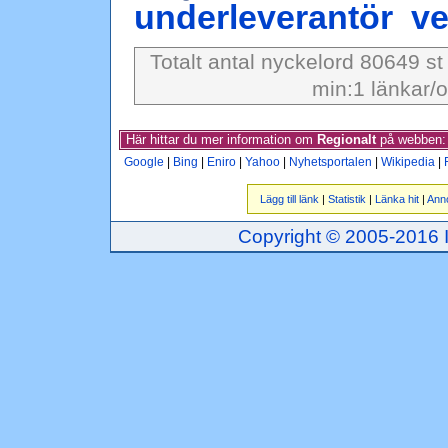
underleverantör
ve
Totalt antal nyckelord 80649 st
min:1 länkar/o
Här hittar du mer information om
Regionalt
på webben:
Google
|
Bing
|
Eniro
|
Yahoo
|
Nyhetsportalen
|
Wikipedia
|
Lägg till länk
|
Statistik
|
Länka hit
|
Ann
Copyright © 2005-2016 Inj