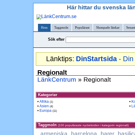
Här hittar du svenska län
Hem
Taggmoln
Populärast
Slumpade länkar
Senast
Sök efter
Länktips:
DinStartsida
- Din 
Regionalt
LänkCentrum
» Regionalt
Kategorier
•
Afrika
•
K
(1)
•
Asien
•
L
(4)
•
Europa
(11)
Taggmoln
(100 populäraste nyckelorden i kategorin regionalt)
armeniska
barcelona
barer
basilic