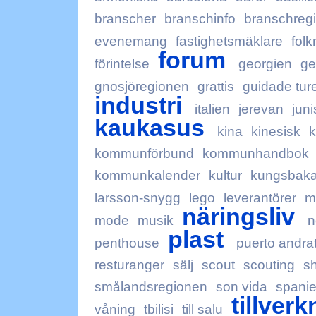
branscher
branschinfo
branschregi
evenemang
fastighetsmäklare
fol
forum
förintelse
georgien
ge
gnosjöregionen
grattis
guidade tur
industri
italien
jerevan
juni
kaukasus
kina
kinesisk
k
kommunförbund
kommunhandbok
kommunkalender
kultur
kungsbak
larsson-snygg
lego
leverantörer
m
näringsliv
mode
musik
n
plast
penthouse
puerto andra
resturanger
sälj
scout
scouting
sh
smålandsregionen
son vida
spani
tillverk
våning
tbilisi
till salu