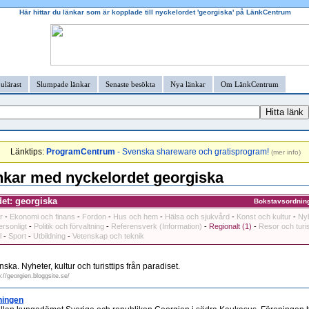
Här hittar du länkar som är kopplade till nyckelordet 'georgiska' på LänkCentrum
ulärast
Slumpade länkar
Senaste besökta
Nya länkar
Om LänkCentrum
Länktips:
ProgramCentrum
- Svenska shareware och gratisprogram!
(
mer info
)
nkar med nyckelordet georgiska
et: georgiska
Bokstavsordnin
r
-
Ekonomi och finans
-
Fordon
-
Hus och hem
-
Hälsa och sjukvård
-
Konst och kultur
-
Ny
ersonligt
-
Politik och förvaltning
-
Referensverk (Information)
-
Regionalt (1)
-
Resor och tur
l
-
Sport
-
Utbildning
-
Vetenskap och teknik
a. Nyheter, kultur och turisttips från paradiset.
p://georgien.bloggsite.se/
ningen