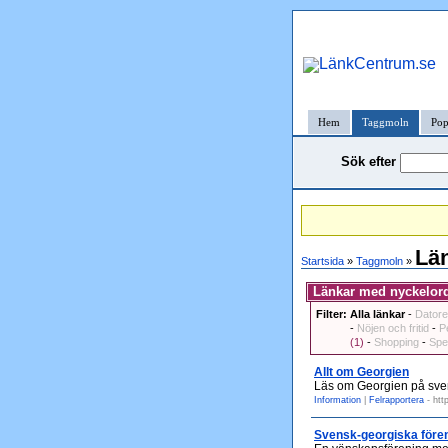
Hem
Taggmoln
Pop
Sök efter
Lä
Startsida
»
Taggmoln
»
Länkar med nyckelord
Filter:
Alla länkar
-
Datore
-
Nöjen och fritid
-
P
(1)
-
Shopping
-
Spe
Allt om Georgien
Läs om Georgien på svensk
Information
|
Felrapportera
- htt
Svensk-georgiska före