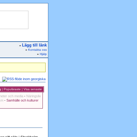
Lägg till länk
»
»
Kontakta oss
»
Hjälp
g
|
Populäraste
|
Visa senaste
heter och media
-
Näringsliv
ism
-
Samhälle och kulturer