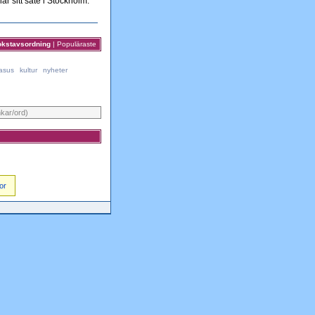
 sitt säte i Stockholm.
okstavsordning
|
Populäraste
asus
kultur
nyheter
nkar/ord)
or