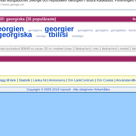
lan kungadömet Sverige och republiken Georgien i södra Kaukasus. Föreningen har
p://www.georgia.se/
ill: georgiska (16 populäraste)
B
eorgien
georgier
georgiens
georgierna
georgiers
georgiskan
kauk
georgiska
tbilisi
sverige
turisttips
antal nyckelord 80649 st varav 20 st i molnet (max:2 länkar/ord | min:1 länkar/ord | medel:1 lä
ägg till länk
|
Statistik
|
Länka hit
|
Annonsera
|
Om LänkCentrum
|
Om Cookie
|
Användarvillk
Copyright © 2005-2016 Injosoft - Alla rättigheter förbehålles