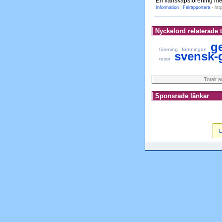
En vänskapsförening mel
Information
|
Felrapportera
- htt
Nyckelord relaterade t
g
förening
föreningen
svensk-
resor
Totalt 
Sponsrade länkar
L