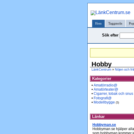
Hem
Taggmoln
Pop
Sök efter
Hobby
LänkCentrum
»
Nöjen och frit
Kategorier
•
Amatörradio@
•
Amatörteater@
•
Cigarrer, tobak och snus
•
Fotografi@
•
Modellbygge
(5)
Länkar
Hobbyman.se
Hobbyman.se hjälper alla i
som hobbyman kommer in i