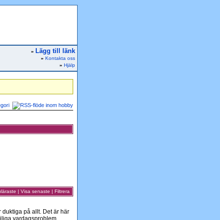
Lägg till länk
»
»
Kontakta oss
»
Hjälp
gori
läraste
|
Visa senaste
|
Filtrera
duktiga på allt. Det är här
jliga vardagsproblem,