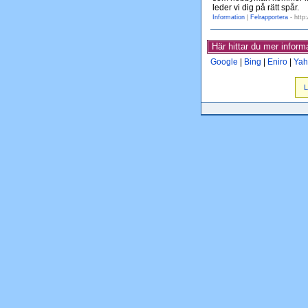
leder vi dig på rätt spår.
Information
|
Felrapportera
- http
Här hittar du mer infor
Google
|
Bing
|
Eniro
|
Yah
L