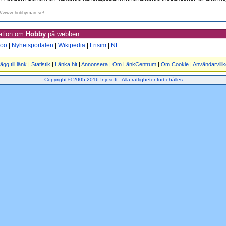
://www.hobbyman.se/
mation om
Hobby
på webben:
oo
|
Nyhetsportalen
|
Wikipedia
|
Frisim
|
NE
ägg till länk
|
Statistik
|
Länka hit
|
Annonsera
|
Om LänkCentrum
|
Om Cookie
|
Användarvillk
Copyright © 2005-2016 Injosoft - Alla rättigheter förbehålles