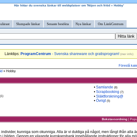
Här hittar du svenska länkar till webbplatser om 'Nöjen och fritid » Hobby'
ulärast
Slumpade länkar
Senaste besökta
Nya länkar
Om LänkCentrum
Länktips:
ProgramCentrum
- Svenska shareware och gratisprogram!
(
mer info
)
Föreslå kate
id
» Hobby
•
Samlande
(8)
•
Scrapbooking
(7)
•
Släktforskning@
(1)
•
Övrigt
(5)
Bokstavsordning
|
Popu
ndivider, kunniga som okunniga. Alla är vi duktiga på något, men långt ifrån alla är 
 bilden. Genom en växande kunskapsbank innehållande instruktioner för alla mö