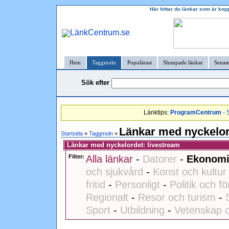
Här hittar du länkar som är kop
Hem
Taggmoln
Populärast
Slumpade länkar
Senast
Sök efter
Länktips:
ProgramCentrum
- 
Länkar med nyckelor
Startsida
»
Taggmoln
»
Länkar med nyckelordet: livestream
Filter:
Alla länkar
-
Datorer
-
Ekonomi
och sjukvård
-
Konst och kultur
fritid
-
Personligt
-
Politik och fö
Regionalt
-
Resor och turism
-
Sport
-
Utbildning
-
Vetenskap o