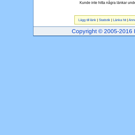
Kunde inte hitta några länkar und
Lägg till länk
|
Statistik
|
Länka hit
|
Ann
Copyright © 2005-2016 Inj