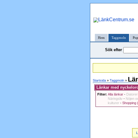
Hem
Taggmoln
Pop
Sök efter
Län
Startsida
»
Taggmoln
»
Länkar med nyckelord
Filter:
Alla länkar
-
Datorer
Näringsliv
-
Nöjen oc
kulturer
-
Shopping 
L