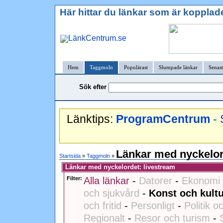
Här hittar du länkar som är kopplad
Hem
Taggmoln
Populärast
Slumpade länkar
Senast
Sök efter
Länktips:
ProgramCentrum
- 
Länkar med nyckelor
Startsida
»
Taggmoln
»
Länkar med nyckelordet: livestream
Filter:
Alla länkar
-
Datorer
-
Ekonomi 
och sjukvård
-
Konst och kult
och fritid
-
Personligt
-
Politik o
Regionalt
-
Resor och turism
-