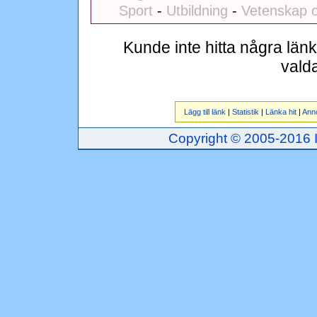
Sport
-
Utbildning
-
Vetenskap o
Kunde inte hitta några län
vald
Lägg till länk
|
Statistik
|
Länka hit
|
Ann
Copyright © 2005-2016 Inj