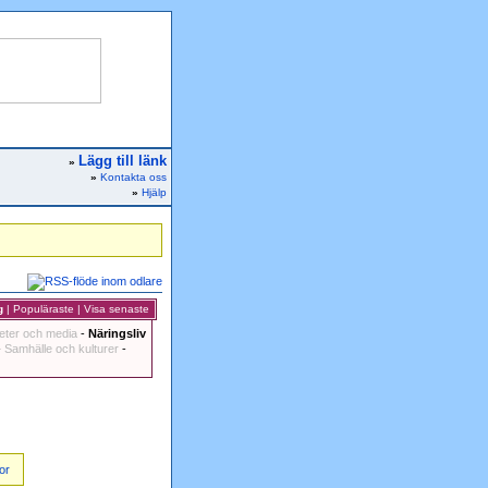
Lägg till länk
»
»
Kontakta oss
»
Hjälp
g
|
Populäraste
|
Visa senaste
eter och media
-
Näringsliv
-
Samhälle och kulturer
-
or