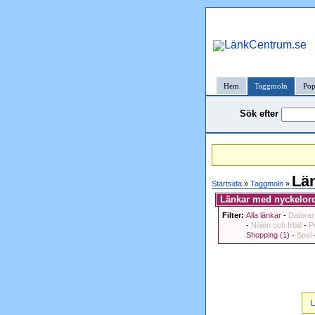
Hem
Taggmoln
Pop
Sök efter
Lä
Startsida
»
Taggmoln
»
Länkar med nyckelord
Filter:
Alla länkar
-
Datorer
-
Nöjen och fritid
-
P
Shopping (1)
-
Spel
L