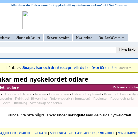
Här hittar du länkar som är kopplade till nyckelordet 'odlare' på LänkCentrum
ulärast
Slumpade länkar
Senaste besökta
Nya länkar
Om LänkCentrum
Länktips:
Snapsvisor och drinkrecept
- Allt du behöver för din fest!
(
mer info
)
nkar med nyckelordet odlare
et: odlare
Bokstavsordnin
-
Ekonomi och finans
-
Fordon
-
Hus och hem
-
Hälsa och sjukvård
-
Konst och kultur
-
Nyh
ersonligt
-
Politik och förvaltning
-
Referensverk (Information)
-
Regionalt
-
Resor och turism
-
Sport
-
Utbildning
-
Vetenskap och teknik
Kunde inte hitta några länkar under
näringsliv
med det valda nyckelordet!
ägg till länk
|
Statistik
|
Länka hit
|
Annonsera
|
Om LänkCentrum
|
Om Cookie
|
Användarvillk