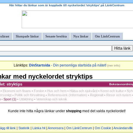
Här hittar du länkar som är kopplade till nyckelordet 'stryktips' på LänkCentrum
ulärast
Slumpade länkar
Senaste besökta
Nya länkar
Om LänkCentrum
Länktips:
DinStartsida
- Din personliga startsida på nätet!
(
mer info
)
kar med nyckelordet stryktips
t: stryktips
Bokstavsordnin
-
Ekonomi och finans
-
Fordon
-
Hus och hem
-
Hälsa och sjukvård
-
Konst och kultur
-
Nyh
ersonligt
-
Politik och förvaltning
-
Referensverk (Information)
-
Regionalt
-
Resor och turism
)
-
Sport (1)
-
Utbildning
-
Vetenskap och teknik
Kunde inte hitta några länkar under
shopping
med det valda nyckelordet!
ägg till länk
|
Statistik
|
Länka hit
|
Annonsera
|
Om LänkCentrum
|
Om Cookie
|
Användarvillk