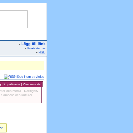
Lägg till länk
»
»
Kontakta oss
»
Hjälp
g
|
Populäraste
|
Visa senaste
eter och media
-
Näringsliv
-
Samhälle och kulturer
-
or