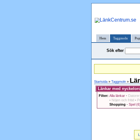
Hem
Taggmoln
Pop
Sök efter
Län
Startsida
»
Taggmoln
»
Länkar med nyckelorde
Filter:
Alla länkar
-
Datorer
-
Nöjen och fritid
-
P
Shopping
-
Spel (6
L