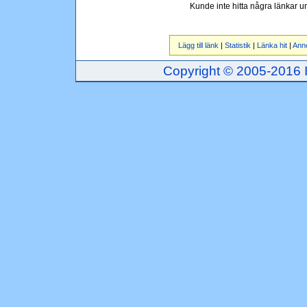
Kunde inte hitta några länkar 
Lägg till länk
|
Statistik
|
Länka hit
|
Ann
Copyright © 2005-2016 Inj