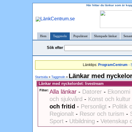
Här hittar du länkar som är kop
Hem
Taggmoln
Populärast
Slumpade länkar
Senast
Sök efter
Länktips:
ProgramCentrum
- 
Länkar med nyckelor
Startsida
»
Taggmoln
»
Länkar med nyckelordet: livestream
Filter:
Alla länkar
-
Datorer
-
Ekonomi 
och sjukvård
-
Konst och kultur
och fritid
-
Personligt
-
Politik 
Regionalt
-
Resor och turism
-
Sport
-
Utbildning
-
Vetenskap o