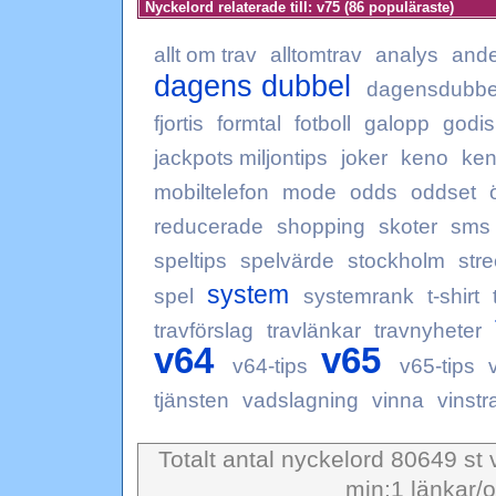
Nyckelord relaterade till: v75 (86 populäraste)
allt om trav
alltomtrav
analys
ande
dagens dubbel
dagensdubbe
fjortis
formtal
fotboll
galopp
godis
jackpots miljontips
joker
keno
ke
mobiltelefon
mode
odds
oddset
reducerade
shopping
skoter
sms
speltips
spelvärde
stockholm
str
system
spel
systemrank
t-shirt
travförslag
travlänkar
travnyheter
v64
v65
v64-tips
v65-tips
tjänsten
vadslagning
vinna
vinst
Totalt antal nyckelord 80649 st 
min:1 länkar/o