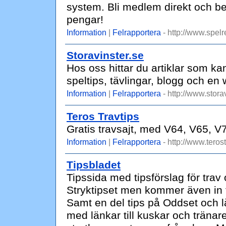
system. Bli medlem direkt och bes
pengar!
Information
|
Felrapportera
- http://www.spelr
Storavinster.se
Hos oss hittar du artiklar som kan 
speltips, tävlingar, blogg och en
Information
|
Felrapportera
- http://www.storav
Teros Travtips
Gratis travsajt, med V64, V65, V
Information
|
Felrapportera
- http://www.terost
Tipsbladet
Tipssida med tipsförslag för trav
Stryktipset men kommer även in 
Samt en del tips på Oddset och l
med länkar till kuskar och träna