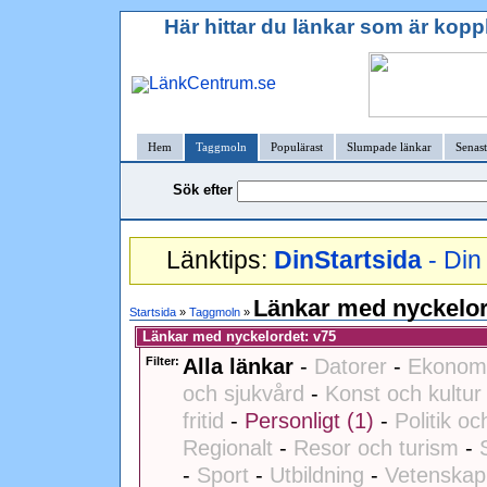
Här hittar du länkar som är kopp
Hem
Taggmoln
Populärast
Slumpade länkar
Senast
Sök efter
Länktips:
DinStartsida
- Din 
Länkar med nyckelor
Startsida
»
Taggmoln
»
Länkar med nyckelordet: v75
Filter:
Alla länkar
-
Datorer
-
Ekonomi
och sjukvård
-
Konst och kultur
fritid
-
Personligt (1)
-
Politik oc
Regionalt
-
Resor och turism
-
-
Sport
-
Utbildning
-
Vetenskap