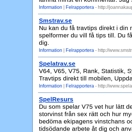
Information
|
Felrapportera
- http://joannakau
Smstrav.se
Nu kan du få travtips direkt i din 
spelformer du vill få tips till. Du 
dig.
Information
|
Felrapportera
- http://www.smstr
Spelatrav.se
V64, V65, V75, Rank, Statistik,
Travtips direkt till mobilen, Uppd
Information
|
Felrapportera
- http://www.spela
SpelResurs
Du som spelar V75 vet hur lätt de
storvinst från sex rätt och hur my
bedöma ekipagens vinstchans och
tidsödande arbete åt dig och anvä