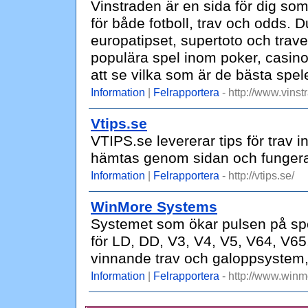
Vinstraden är en sida för dig som 
för både fotboll, trav och odds. D
europatipset, supertoto och trav
populära spel inom poker, casin
att se vilka som är de bästa spel
Information
|
Felrapportera
- http://www.vinst
Vtips.se
VTIPS.se levererar tips för trav
hämtas genom sidan och fungera
Information
|
Felrapportera
- http://vtips.se/
WinMore Systems
Systemet som ökar pulsen på spe
för LD, DD, V3, V4, V5, V64, V65,
vinnande trav och galoppsystem
Information
|
Felrapportera
- http://www.winm