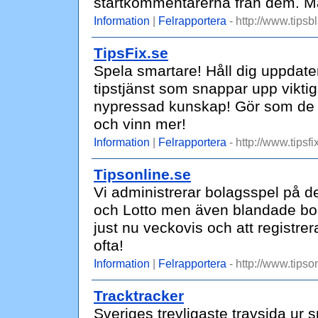
startkommentarerna från dem. Matn
Information
|
Felrapportera
- http://www.tipsb
TipsFix.se
Spela smartare! Håll dig uppdater
tipstjänst som snappar upp viktig
nypressad kunskap! Gör som de b
och vinn mer!
Information
|
Felrapportera
- http://www.tipsfi
Tipsonline.se
Vi administrerar bolagsspel på de
och Lotto men även blandade bola
just nu veckovis och att registrer
ofta!
Information
|
Felrapportera
- http://www.tipso
Tracktracker
Sveriges trevligaste travsida ur sp