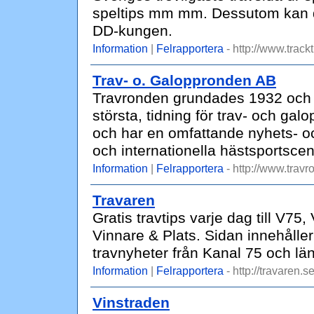
speltips mm mm. Dessutom kan du 
DD-kungen.
Information
|
Felrapportera
- http://www.trackt
Trav- o. Galoppronden AB
Travronden grundades 1932 och 
största, tidning för trav- och ga
och har en omfattande nyhets- o
och internationella hästsportsce
Information
|
Felrapportera
- http://www.travr
Travaren
Gratis travtips varje dag till V75
Vinnare & Plats. Sidan innehåller
travnyheter från Kanal 75 och lä
Information
|
Felrapportera
- http://travaren.se
Vinstraden