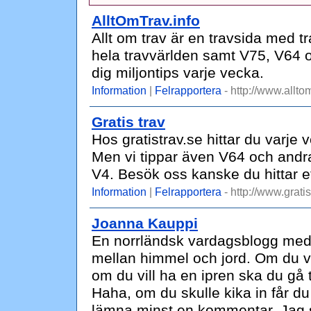
AlltOmTrav.info
Allt om trav är en travsida med tra
hela travvärlden samt V75, V64
dig miljontips varje vecka.
Information
|
Felrapportera
- http://www.alltom
Gratis trav
Hos gratistrav.se hittar du varje v
Men vi tippar även V64 och andr
V4. Besök oss kanske du hittar et
Information
|
Felrapportera
- http://www.gratis
Joanna Kauppi
En norrländsk vardagsblogg med 
mellan himmel och jord. Om du vil
om du vill ha en ipren ska du gå 
Haha, om du skulle kika in får du
lämna minst en kommentar. Jag s