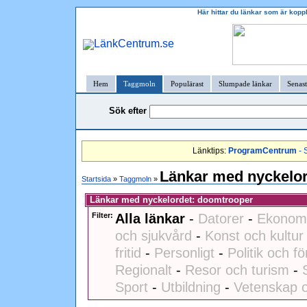
Här hittar du länkar som är kopp
Hem
Taggmoln
Populärast
Slumpade länkar
Senast
Sök efter
Länktips:
ProgramCentrum
- 
Länkar med nyckelo
Startsida
»
Taggmoln
»
Länkar med nyckelordet: doomtrooper
Filter:
Alla länkar
-
Datorer
-
Ekonomi
och sjukvård
-
Konst och kultur
fritid
-
Personligt
-
Politik och fö
Regionalt
-
Resor och turism
-
Sport
-
Utbildning
-
Vetenskap o