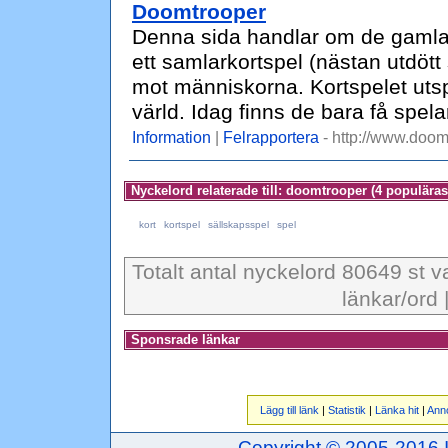
Doomtrooper
Denna sida handlar om de gamla
ett samlarkortspel (nästan utdöt
mot människorna. Kortspelet utspe
värld. Idag finns de bara få spel
Information
|
Felrapportera
- http://www.doom
Nyckelord relaterade till: doomtrooper (4 populäras
kort
kortspel
sällskapsspel
spel
Totalt antal nyckelord 80649 st v
länkar/ord 
Sponsrade länkar
Lägg till länk
|
Statistik
|
Länka hit
|
Ann
Copyright © 2005-2016 Inj