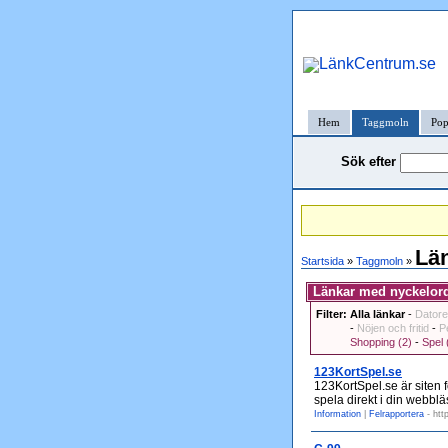
Hem
Taggmoln
Pop
Sök efter
Län
Startsida
»
Taggmoln
»
Länkar med nyckelord
Filter:
Alla länkar
-
Datore
-
Nöjen och fritid
-
P
Shopping (2)
-
Spel 
123KortSpel.se
123KortSpel.se är siten f
spela direkt i din webblä
Information
|
Felrapportera
- htt