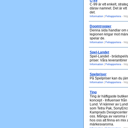
C-99
C-99 är ett enkelt, stra
därav namnet. Det är ett
det.
Information
|
Felrapportera
- htt
Doomtrooper
Denna sida handlar om d
legionen krigar mot männi
spelar de.
Information
|
Felrapportera
- htt
Spel-Landet
Spel-Landet - brädspel/s
priser. Våra leverantöre
Information
|
Felrapportera
- htt
Spelpriser
På Spelpriser kan du jäm
Information
|
Felrapportera
- htt
Ting
Ting är häftigaste butik
koncept - Influenser från
Lund. Vi känner av Lunds
som Tetra Pak, SonyErics
Kamprads Designcenter ko
oss. Många av varorna i 
hos oss att finna en mix a
märkesvarorna.