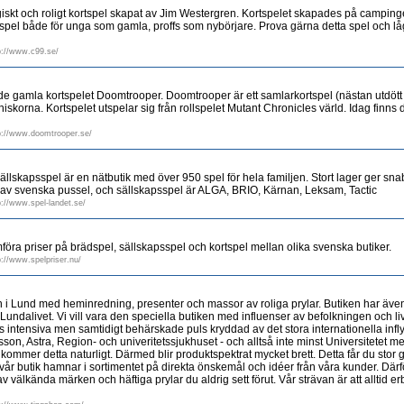
tegiskt och roligt kortspel skapat av Jim Westergren. Kortspelet skapades på camp
 spel både för unga som gamla, proffs som nybörjare. Prova gärna detta spel och lå
p://www.c99.se/
e gamla kortspelet Doomtrooper. Doomtrooper är ett samlarkortspel (nästan utdöt
skorna. Kortspelet utspelar sig från rollspelet Mutant Chronicles värld. Idag finns
p://www.doomtrooper.se/
ällskapsspel är en nätbutik med över 950 spel för hela familjen. Stort lager ger sn
r av svenska pussel, och sällskapsspel är ALGA, BRIO, Kärnan, Leksam, Tactic
p://www.spel-landet.se/
föra priser på brädspel, sällskapsspel och kortspel mellan olika svenska butiker.
p://www.spelpriser.nu/
en i Lund med heminredning, presenter och massor av roliga prylar. Butiken har äv
 Lundalivet. Vi vill vara den speciella butiken med influenser av befolkningen och liv
 intensiva men samtidigt behärskade puls kryddad av det stora internationella infl
son, Astra, Region- och univeritetssjukhuset - och alltså inte minst Universitetet m
mmer detta naturligt. Därmed blir produktspektrat mycket brett. Detta får du stor
vår butik hamnar i sortimentet på direkta önskemål och idéer från våra kunder. Dä
v välkända märken och häftiga prylar du aldrig sett förut. Vår strävan är att alltid er