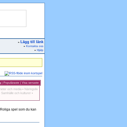
Lägg till länk
»
»
Kontakta oss
»
Hjälp
g
|
Populäraste
|
Visa senaste
heter och media
-
Näringsliv
-
Samhälle och kulturer
-
t! Roliga spel som du kan