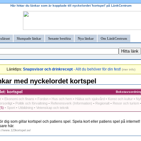
Här hittar du länkar som är kopplade till nyckelordet 'kortspel' på LänkCentrum
ulärast
Slumpade länkar
Senaste besökta
Nya länkar
Om LänkCentrum
Länktips:
Snapsvisor och drinkrecept
- Allt du behöver för din fest!
(
mer info
)
kar med nyckelordet kortspel
et: kortspel
Bokstavsordnin
r
-
Ekonomi och finans
-
Fordon
-
Hus och hem
-
Hälsa och sjukvård
-
Konst och kultur
-
Ny
ersonligt
-
Politik och förvaltning
-
Referensverk (Information)
-
Regionalt
-
Resor och turism
(5)
-
Sport
-
Utbildning
-
Vetenskap och teknik
ör dig som gillar kortspel och patiens spel. Spela kort eller patiens spel på interne
sare här.
p://www.123kortspel.se/