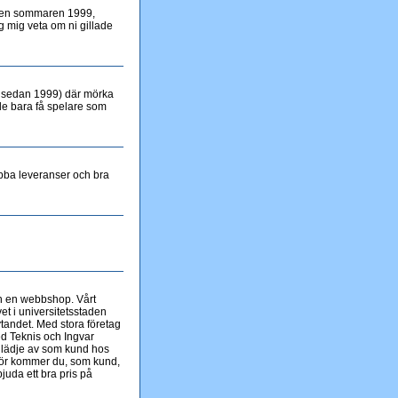
ingen sommaren 1999,
g mig veta om ni gillade
t sedan 1999) där mörka
 de bara få spelare som
abba leveranser och bra
en en webbshop. Vårt
et i universitetsstaden
ytandet. Med stora företag
ed Teknis och Ingvar
 glädje av som kund hos
rför kommer du, som kund,
bjuda ett bra pris på